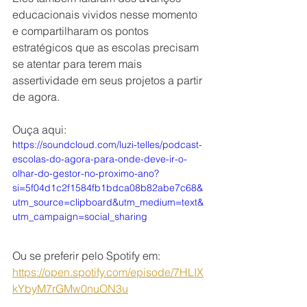
educacionais vividos nesse momento 
e compartilharam os pontos 
estratégicos que as escolas precisam 
se atentar para terem mais 
assertividade em seus projetos a partir 
de agora. 
Ouça aqui:
https://soundcloud.com/luzi-telles/podcast-
escolas-do-agora-para-onde-deve-ir-o-
olhar-do-gestor-no-proximo-ano?
si=5f04d1c2f1584fb1bdca08b82abe7c68&
utm_source=clipboard&utm_medium=text&
utm_campaign=social_sharing
Ou se preferir pelo Spotify em:
https://open.spotify.com/episode/7HLIX
kYbyM7rGMw0nuON3u