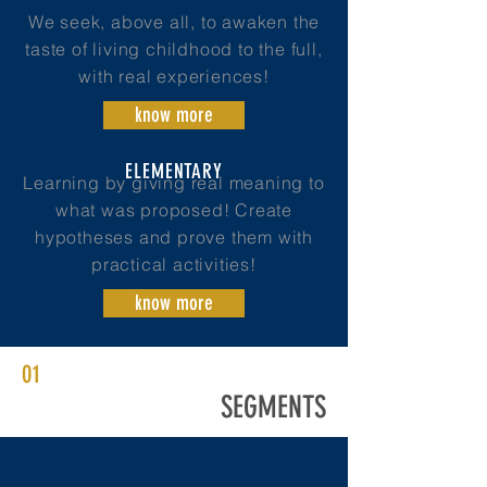
We seek, above all, to awaken the
taste of living childhood to the full,
with real experiences!
know more
ELEMENTARY
Learning by giving real meaning to
what was proposed! Create
hypotheses and prove them with
practical activities!
know more
01
SEGMENTS