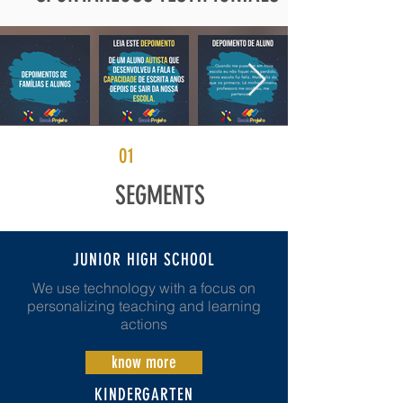
01
SEGMENTS
JUNIOR HIGH SCHOOL
We use technology with a focus on
personalizing teaching and learning
actions
know more
KINDERGARTEN